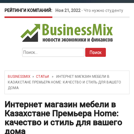
РЕЙТИНГИ КОМПАНИЙ:
Ноя 21, 2022
-
Что нужно студенту
для открытия бизнеса?
Окт 26, 2022
-
Телефония для
Найти:
amoCRM: лучшие инструменты для
бизнеса
BUSINESSMIX
»
СТАТЬИ
» ИНТЕРНЕТ МАГАЗИН МЕБЕЛИ В
КАЗАХСТАНЕ ПРЕМЬЕРА HOME: КАЧЕСТВО И СТИЛЬ ДЛЯ ВАШЕГО
Май 16, 2022
-
Курсовые колебания:
ДОМА
как защитить свой бизнес?
Интернет магазин мебели в
Казахстане Премьера Home:
качество и стиль для вашего
дома