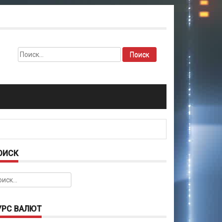
Найти:
ОИСК
йти:
УРС ВАЛЮТ