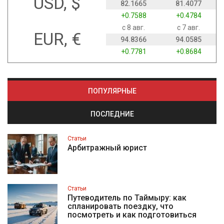
USD, $
82.1665
81.4077
+0.7588
+0.4784
с 8 авг.
с 7 авг.
EUR, €
94.8366
94.0585
+0.7781
+0.8684
ПОПУЛЯРНЫЕ
ПОСЛЕДНИЕ
Статьи
Арбитражный юрист
Статьи
Путеводитель по Таймыру: как
спланировать поездку, что
посмотреть и как подготовиться