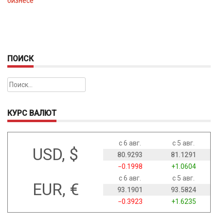
бизнесе
ПОИСК
Найти:
КУРС ВАЛЮТ
с 6 авг.
с 5 авг.
USD, $
80.9293
81.1291
−0.1998
+1.0604
с 6 авг.
с 5 авг.
EUR, €
93.1901
93.5824
−0.3923
+1.6235