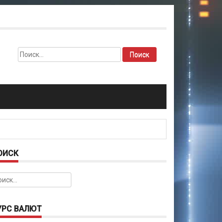
Найти:
ОИСК
йти:
УРС ВАЛЮТ