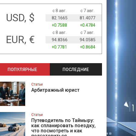
с 8 авг.
с 7 авг.
USD, $
82.1665
81.4077
+0.7588
+0.4784
с 8 авг.
с 7 авг.
EUR, €
94.8366
94.0585
+0.7781
+0.8684
ПОПУЛЯРНЫЕ
ПОСЛЕДНИЕ
Статьи
Арбитражный юрист
Статьи
Путеводитель по Таймыру:
как спланировать поездку,
что посмотреть и как
подготовиться