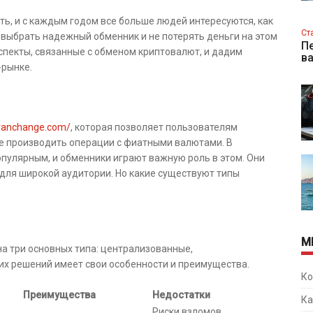
, и с каждым годом все больше людей интересуются, как
Ст
 выбрать надежный обменник и не потерять деньги на этом
Пе
аспекты, связанные с обменом криптовалют, и дадим
в
-рынке.
avanchange.com/
, которая позволяет пользователям
же производить операции с фиатными валютами. В
пулярным, и обменники играют важную роль в этом. Они
для широкой аудитории. Но какие существуют типы
М
а три основных типа: централизованные,
их решений имеет свои особенности и преимущества.
Ко
Преимущества
Недостатки
Ка
Риски взломов,