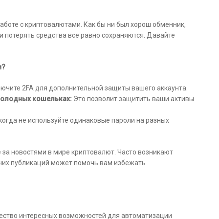
аботе с криптовалютами. Как бы ни был хорош обменник,
и потерять средства все равно сохраняются. Давайте
и?
ючите 2FA для дополнительной защиты вашего аккаунта.
 холодных кошельках:
Это позволит защитить ваши активы
огда не используйте одинаковые пароли на разных
 за новостями в мире криптовалют. Часто возникают
дних публикаций может помочь вам избежать
ество интересных возможностей для автоматизации