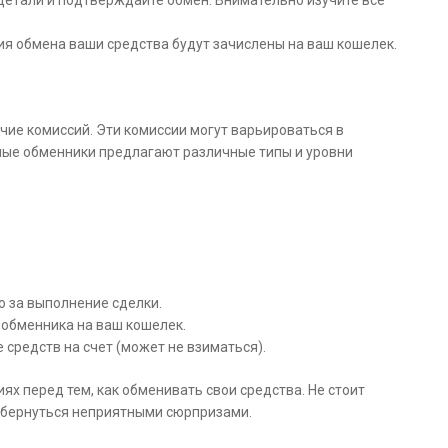
детали и подтверждайте обмен. Внимательно изучите все
я обмена ваши средства будут зачислены на ваш кошелек.
ие комиссий. Эти комиссии могут варьироваться в
ные обменники предлагают различные типы и уровни
 за выполнение сделки.
 обменника на ваш кошелек.
 средств на счет (может не взиматься).
х перед тем, как обменивать свои средства. Не стоит
обернуться неприятными сюрпризами.