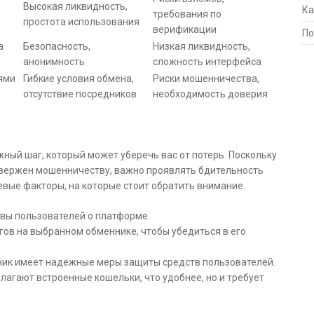
Высокая ликвидность,
Ка
требования по
простота использования
верификации
По
а
Безопасность,
Низкая ликвидность,
анонимность
сложность интерфейса
ями
Гибкие условия обмена,
Риски мошенничества,
отсутствие посредников
необходимость доверия
ный шаг, который может уберечь вас от потерь. Поскольку
двержен мошенничеству, важно проявлять бдительность
вые факторы, на которые стоит обратить внимание.
вы пользователей о платформе.
ов на выбранном обменнике, чтобы убедиться в его
ник имеет надежные меры защиты средств пользователей.
агают встроенные кошельки, что удобнее, но и требует