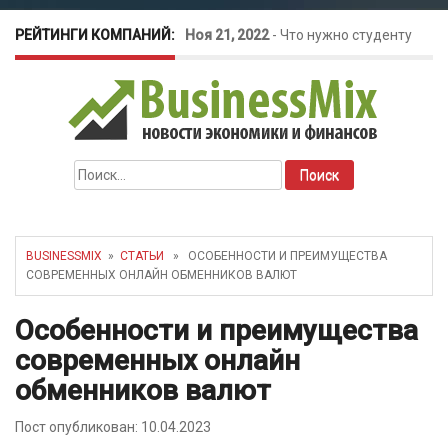
РЕЙТИНГИ КОМПАНИЙ:
Ноя 21, 2022
-
Что нужно студенту
для открытия бизнеса?
Окт 26, 2022
-
Телефония для
Найти:
amoCRM: лучшие инструменты для
бизнеса
BUSINESSMIX
»
СТАТЬИ
» ОСОБЕННОСТИ И ПРЕИМУЩЕСТВА
СОВРЕМЕННЫХ ОНЛАЙН ОБМЕННИКОВ ВАЛЮТ
Май 16, 2022
-
Курсовые колебания:
Особенности и преимущества
как защитить свой бизнес?
современных онлайн
обменников валют
Пост опубликован: 10.04.2023