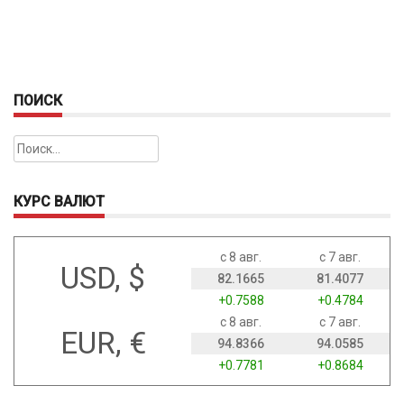
ПОИСК
Найти:
КУРС ВАЛЮТ
с 8 авг.
с 7 авг.
USD, $
82.1665
81.4077
+0.7588
+0.4784
с 8 авг.
с 7 авг.
EUR, €
94.8366
94.0585
+0.7781
+0.8684