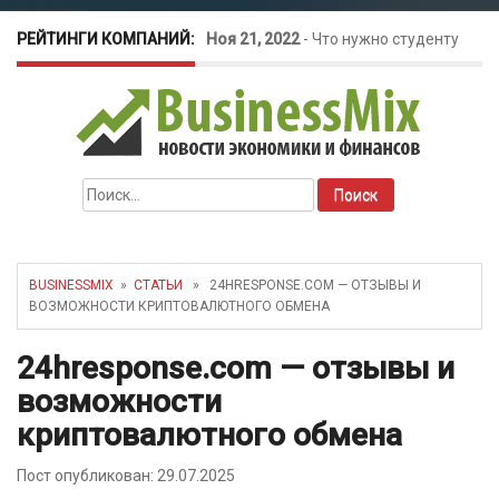
РЕЙТИНГИ КОМПАНИЙ:
Ноя 21, 2022
-
Что нужно студенту
для открытия бизнеса?
Окт 26, 2022
-
Телефония для
Найти:
amoCRM: лучшие инструменты для
бизнеса
BUSINESSMIX
»
СТАТЬИ
» 24HRESPONSE.COM — ОТЗЫВЫ И
ВОЗМОЖНОСТИ КРИПТОВАЛЮТНОГО ОБМЕНА
Май 16, 2022
-
Курсовые колебания:
24hresponse.com — отзывы и
как защитить свой бизнес?
возможности
криптовалютного обмена
Пост опубликован: 29.07.2025