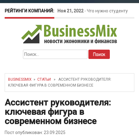
РЕЙТИНГИ КОМПАНИЙ:
Ноя 21, 2022
-
Что нужно студенту
для открытия бизнеса?
Окт 26, 2022
-
Телефония для
Найти:
amoCRM: лучшие инструменты для
бизнеса
BUSINESSMIX
»
СТАТЬИ
» АССИСТЕНТ РУКОВОДИТЕЛЯ:
КЛЮЧЕВАЯ ФИГУРА В СОВРЕМЕННОМ БИЗНЕСЕ
Май 16, 2022
-
Курсовые колебания:
Ассистент руководителя:
как защитить свой бизнес?
ключевая фигура в
современном бизнесе
Пост опубликован: 23.09.2025