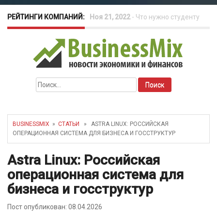
РЕЙТИНГИ КОМПАНИЙ:
Окт 26, 2022
-
Телефония для
amoCRM: лучшие инструменты для
бизнеса
Найти:
Май 16, 2022
-
Курсовые колебания:
как защитить свой бизнес?
BUSINESSMIX
»
СТАТЬИ
» АSTRA LINUX: РОССИЙСКАЯ
ОПЕРАЦИОННАЯ СИСТЕМА ДЛЯ БИЗНЕСА И ГОССТРУКТУР
Аstra Linux: Российская
операционная система для
бизнеса и госструктур
Пост опубликован: 08.04.2026