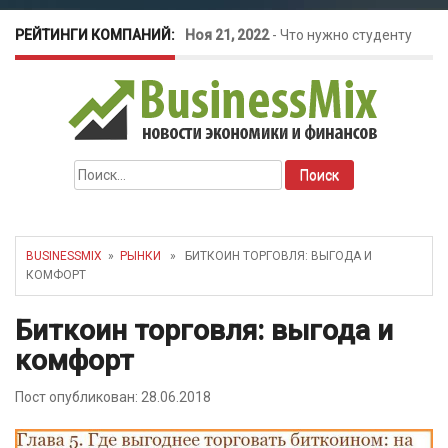
РЕЙТИНГИ КОМПАНИЙ:
Ноя 21, 2022
-
Что нужно студенту
для открытия бизнеса?
Окт 26, 2022
-
Телефония для
Найти:
amoCRM: лучшие инструменты для
бизнеса
BUSINESSMIX
»
РЫНКИ
» БИТКОИН ТОРГОВЛЯ: ВЫГОДА И
КОМФОРТ
Май 16, 2022
-
Курсовые колебания:
Биткоин торговля: выгода и
как защитить свой бизнес?
комфорт
Пост опубликован: 28.06.2018