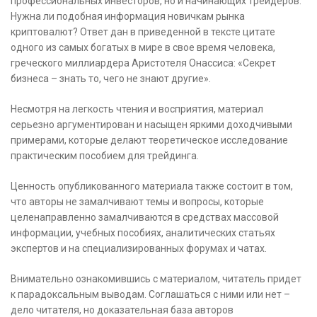
профессиональных инвесторов, но и начинающих трейдеров.
Нужна ли подобная информация новичкам рынка
криптовалют? Ответ дан в приведенной в тексте цитате
одного из самых богатых в мире в свое время человека,
греческого миллиардера Аристотеля Онассиса: «Секрет
бизнеса – знать то, чего не знают другие».
Несмотря на легкость чтения и восприятия, материал
серьезно аргументирован и насыщен яркими доходчивыми
примерами, которые делают теоретическое исследование
практическим пособием для трейдинга.
Ценность опубликованного материала также состоит в том,
что авторы не замалчивают темы и вопросы, которые
целенаправленно замалчиваются в средствах массовой
информации, учебных пособиях, аналитических статьях
экспертов и на специализированных форумах и чатах.
Внимательно ознакомившись с материалом, читатель придет
к парадоксальным выводам. Соглашаться с ними или нет –
дело читателя, но доказательная база авторов