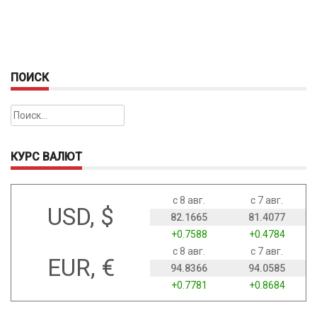
ПОИСК
Найти:
КУРС ВАЛЮТ
с 8 авг.
с 7 авг.
USD, $
82.1665
81.4077
+0.7588
+0.4784
с 8 авг.
с 7 авг.
EUR, €
94.8366
94.0585
+0.7781
+0.8684