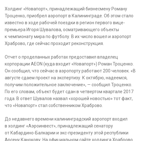
Холдинг «Новапорт», принадлежащий бизнесмену Роману
Троценко, приобрел аэропорт в Калининграде. Об этом стало
известно в ходе рабочей поездки
в регион первого вице-
премьера Игоря Шувалова, осматривающего объекты
к чемпионату мира по футболу. В их число вошел и аэропорт
Храброво, где сейчас проходит реконструкция.
Отчет о проделанных работах предоставил владелец
корпорации AEON (куда входит «Новапорт») Роман Троценко.
Он сообщил, что сейчас в аэропорту работают 200 человек. «В
августе сдаем проект на экспертизу. К октябрю, надеемся,
получим положительное заключение», — сообщил Троценко.
По его словам, объект будет сдан в четвертом квартале 2017
года. В ответ Шувалов назвал «хорошей новостью» тот факт,
что «Новапорт» стал собственником Храброво.
До недавнего времени калининградский аэропорт входил
в холдинг «Аэроинвест», принадлежащий сенатору
от Кабардино-Балкарии и экс-президенту этой республики
Арсену Канокову. На официальном сайте холдинга Храброво