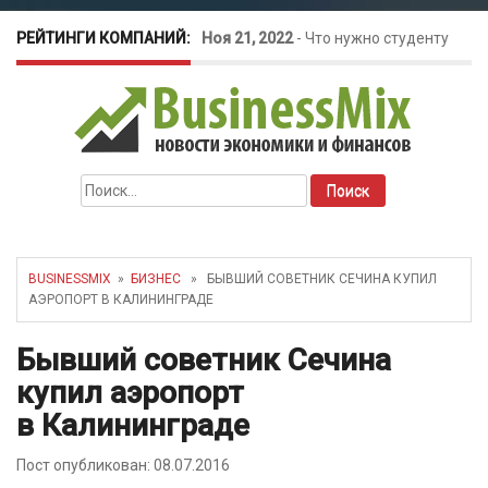
РЕЙТИНГИ КОМПАНИЙ:
Ноя 21, 2022
-
Что нужно студенту
для открытия бизнеса?
Окт 26, 2022
-
Телефония для
Найти:
amoCRM: лучшие инструменты для
бизнеса
BUSINESSMIX
»
БИЗНЕС
» БЫВШИЙ СОВЕТНИК СЕЧИНА КУПИЛ
АЭРОПОРТ В КАЛИНИНГРАДЕ
Май 16, 2022
-
Курсовые колебания:
Бывший советник Сечина
как защитить свой бизнес?
купил аэропорт
в Калининграде
Пост опубликован: 08.07.2016