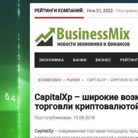
РЕЙТИНГИ КОМПАНИЙ:
Ноя 21, 2022
-
Что нужно
Окт 26, 2022
-
Телефония
Май 16, 2022
-
Курсовые 
ЭКОНОМИКА
БАНКИ
БИЗНЕС
РЕЙТИН
BUSINESSMIX
»
РЫНКИ
» CAPITALXP – ШИРОКИЕ ВОЗ
CapitalXp – широкие во
торговли криптовалютой
Пост опубликован: 15.08.2018
CapitalXp
– современная торговая площадка, пр
развернутой торговли криптовалютой с трейдерам