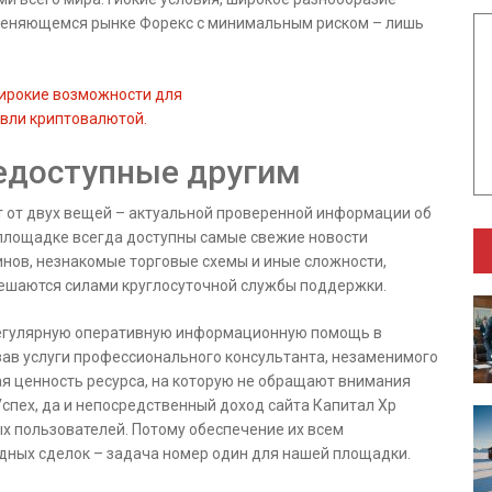
 меняющемся рынке Форекс с минимальным риском – лишь
недоступные другим
т от двух вещей – актуальной проверенной информации об
 площадке всегда доступны самые свежие новости
инов, незнакомые торговые схемы и иные сложности,
решаются силами круглосуточной службы поддержки.
регулярную оперативную информационную помощь в
зав услуги профессионального консультанта, незаменимого
ая ценность ресурса, на которую не обращают внимания
спех, да и непосредственный доход сайта Капитал Хр
х пользователей. Потому обеспечение их всем
ных сделок – задача номер один для нашей площадки.