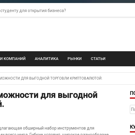
 студенту для открытия бизнеса?
 для amoCRM: лучшие инструменты для бизнеса
колебания: как защитить свой бизнес?
ГИ КОМПАНИЙ
АНАЛИТИКА
РЫНКИ
СТАТЬИ
МОЖНОСТИ ДЛЯ ВЫГОДНОЙ ТОРГОВЛИ КРИПТОВАЛЮТОЙ.
зможности для выгодной
П
.
На
К
едлагающая обширный набор инструментов для
и всего мира. Гибкие условия, широкое разнообразие