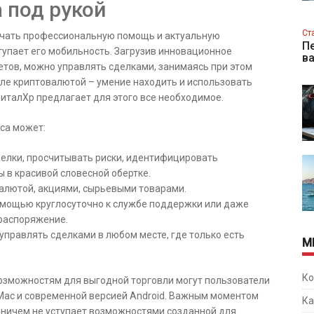
 под рукой
Ст
учать профессиональную помощь и актуальную
Пе
упает его мобильность. Загрузив инновационное
в
тов, можно управлять сделками, занимаясь при этом
вле криптовалютой – умение находить и использовать
италХр предлагает для этого все необходимое.
са может:
елки, просчитывать риски, идентифицировать
в красивой словесной обертке.
валютой, акциями, сырьевыми товарами.
мощью круглосуточно к службе поддержки или даже
 распоряжение.
управлять сделками в любом месте, где только есть
М
Ко
возможностям для выгодной торговли могут пользователи
Mac и современной версией Android. Важным моментом
Ка
а ничем не уступает возможностями созданной для