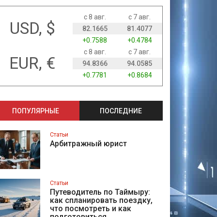
с 8 авг.
с 7 авг.
USD, $
82.1665
81.4077
+0.7588
+0.4784
с 8 авг.
с 7 авг.
EUR, €
94.8366
94.0585
+0.7781
+0.8684
ПОПУЛЯРНЫЕ
ПОСЛЕДНИЕ
Статьи
Арбитражный юрист
Статьи
Путеводитель по Таймыру:
как спланировать поездку,
что посмотреть и как
подготовиться