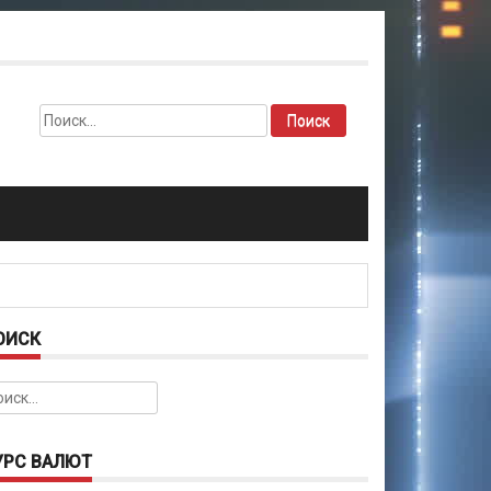
Найти:
ОИСК
йти:
УРС ВАЛЮТ