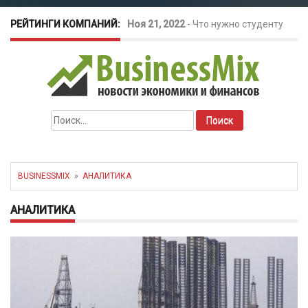
РЕЙТИНГИ КОМПАНИЙ:
Окт 26, 2022
-
Телефония для
amoCRM: лучшие инструменты для
бизнеса
Найти:
Май 16, 2022
-
Курсовые колебания:
как защитить свой бизнес?
BUSINESSMIX
»
АНАЛИТИКА
АНАЛИТИКА