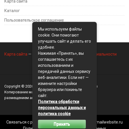
Карта сайта
Каталог
Пользовательское соглашение
Мы используем файлы
cookie. Они помогают
улучшать сайт и делать его
удобнее.
Нажимая «Принять», вы
Карта сайта
—
Контакты
—
Политика конфиденциальности
соглашаетесь с их
использованием и
передачей данных сервису
веб-аналитики. Если нет —
измените настройки
Copyright © 2026
BusinessMix
- Экономика и финансы
браузера или покиньте
Копирование материалов разрешается, только с
сайт.
размещением активной ссылки на сайт
BusinessMix
Политика обработки
персональных данных и
политика cookie
Связаться с редакцией сайта: businessmix.ru@mailwebsite.ru
Принять
Политика обработки персональных данных