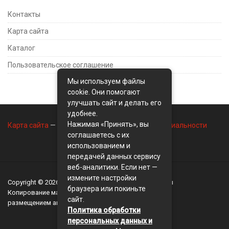
Контакты
Карта сайта
Каталог
Пользовательское соглашение
Мы используем файлы
cookie. Они помогают
улучшать сайт и делать его
удобнее.
Нажимая «Принять», вы
Карта сайта
—
Контакты
—
Политика конфиденциальности
соглашаетесь с их
использованием и
передачей данных сервису
веб-аналитики. Если нет —
измените настройки
Copyright © 2026
BusinessMix
- Экономика и финансы
браузера или покиньте
Копирование материалов разрешается, только с
сайт.
размещением активной ссылки на сайт
BusinessMix
Политика обработки
персональных данных и