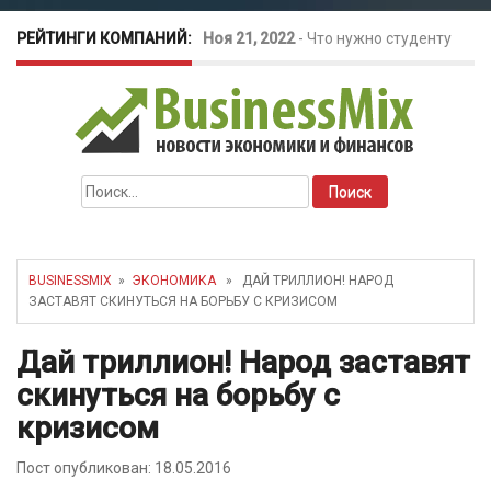
РЕЙТИНГИ КОМПАНИЙ:
Ноя 21, 2022
-
Что нужно студенту
для открытия бизнеса?
Окт 26, 2022
-
Телефония для
Найти:
amoCRM: лучшие инструменты для
бизнеса
BUSINESSMIX
»
ЭКОНОМИКА
» ДАЙ ТРИЛЛИОН! НАРОД
ЗАСТАВЯТ СКИНУТЬСЯ НА БОРЬБУ С КРИЗИСОМ
Май 16, 2022
-
Курсовые колебания:
Дай триллион! Народ заставят
как защитить свой бизнес?
скинуться на борьбу с
кризисом
Пост опубликован: 18.05.2016