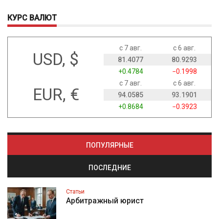
КУРС ВАЛЮТ
с 7 авг.
с 6 авг.
USD, $
81.4077
80.9293
+0.4784
−0.1998
с 7 авг.
с 6 авг.
EUR, €
94.0585
93.1901
+0.8684
−0.3923
ПОПУЛЯРНЫЕ
ПОСЛЕДНИЕ
Статьи
Арбитражный юрист