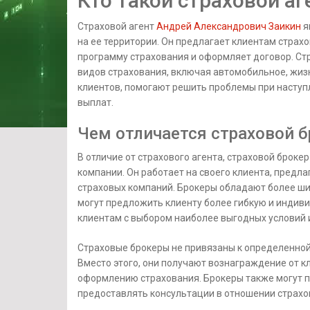
Кто такой страховой аг
Страховой агент
Андрей Александрович Заикин
я
на ее территории. Он предлагает клиентам стра
программу страхования и оформляет договор. Ст
видов страхования, включая автомобильное, жиз
клиентов, помогают решить проблемы при наступ
выплат.
Чем отличается страховой б
В отличие от страхового агента, страховой броке
компании. Он работает на своего клиента, предл
страховых компаний. Брокеры обладают более ш
могут предложить клиенту более гибкую и индив
клиентам с выбором наиболее выгодных условий 
Страховые брокеры не привязаны к определенной 
Вместо этого, они получают вознаграждение от кл
оформлению страхования. Брокеры также могут п
предоставлять консультации в отношении страхо