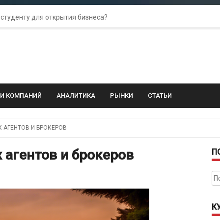
 студенту для открытия бизнеса?
 для amoCRM: лучшие инструменты для бизнеса
колебания: как защитить свой бизнес?
ГИ КОМПАНИЙ
АНАЛИТИКА
РЫНКИ
СТАТЬИ
 АГЕНТОВ И БРОКЕРОВ
 агентов и брокеров
П
На
К