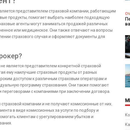
ент?
вляется представителем страховой компании, работающим
Ст
ховые продукты, помогает выбрать наиболее подходящую
Пе
в
раховые агенты могут заниматься продажей различных
ненное или медицинское. Они также отвечают на вопросы
лении страхового случая и оформляют документы для
рокер?
р не является представителем конкретной страховой
агая ему наилучшие страховые продукты от разных
ироким доступом к различным страховым операторам и
идуальную программу страхования. Они также помогают
и переговорами с компаниями при заключении договора.
М
страховой компании и не получают комиссионные от них.
иента в виде комиссионных за услуги по подбору и
Ко
омогать клиентам с урегулированием убытков и
вания.
Ка