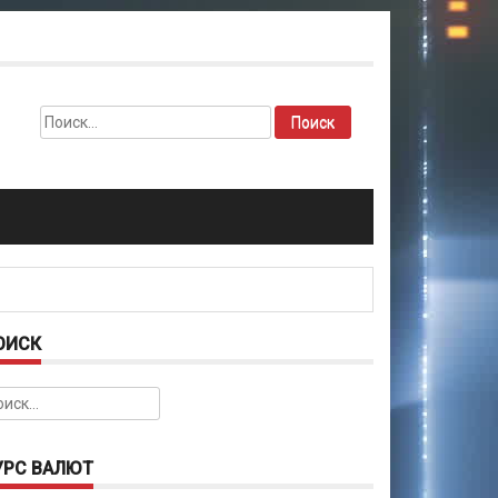
Найти:
ОИСК
йти:
УРС ВАЛЮТ