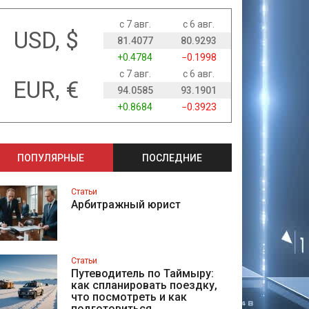
с 7 авг.
с 6 авг.
USD, $
81.4077
80.9293
+0.4784
−0.1998
с 7 авг.
с 6 авг.
EUR, €
94.0585
93.1901
+0.8684
−0.3923
ПОПУЛЯРНЫЕ
ПОСЛЕДНИЕ
Статьи
Арбитражный юрист
Статьи
Путеводитель по Таймыру:
как спланировать поездку,
что посмотреть и как
подготовиться