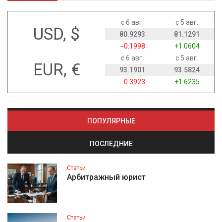
с 6 авг.
с 5 авг.
USD, $
80.9293
81.1291
−0.1998
+1.0604
с 6 авг.
с 5 авг.
EUR, €
93.1901
93.5824
−0.3923
+1.6235
ПОПУЛЯРНЫЕ
ПОСЛЕДНИЕ
Статьи
Арбитражный юрист
Статьи