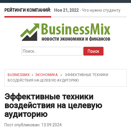
РЕЙТИНГИ КОМПАНИЙ:
Ноя 21, 2022
-
Что нужно студенту
для открытия бизнеса?
Окт 26, 2022
-
Телефония для
Найти:
amoCRM: лучшие инструменты для
бизнеса
BUSINESSMIX
»
ЭКОНОМИКА
» ЭФФЕКТИВНЫЕ ТЕХНИКИ
ВОЗДЕЙСТВИЯ НА ЦЕЛЕВУЮ АУДИТОРИЮ
Май 16, 2022
-
Курсовые колебания:
Эффективные техники
как защитить свой бизнес?
воздействия на целевую
аудиторию
Пост опубликован: 13.09.2024