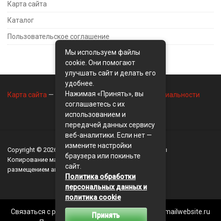
Карта сайта
Каталог
Пользовательское соглашение
Мы используем файлы
cookie. Они помогают
улучшать сайт и делать его
удобнее.
Нажимая «Принять», вы
Карта сайта
—
Контакты
—
Политика конфиденциальности
соглашаетесь с их
использованием и
передачей данных сервису
веб-аналитики. Если нет —
измените настройки
Copyright © 2026
BusinessMix
- Экономика и финансы
браузера или покиньте
Копирование материалов разрешается, только с
сайт.
размещением активной ссылки на сайт
BusinessMix
Политика обработки
персональных данных и
политика cookie
Связаться с редакцией сайта: businessmix.ru@mailwebsite.ru
Принять