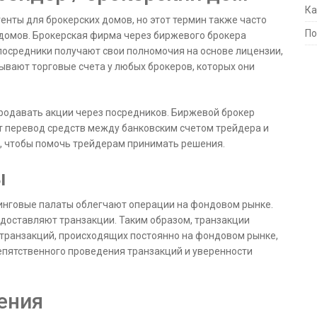
Ка
енты для брокерских домов, но этот термин также часто
По
 домов. Брокерская фирма через биржевого брокера
посредники получают свои полномочия на основе лицензии,
вают торговые счета у любых брокеров, которых они
продавать акции через посредников. Биржевой брокер
ает перевод средств между банковским счетом трейдера и
, чтобы помочь трейдерам принимать решения.
ы
инговые палаты облегчают операции на фондовом рынке.
доставляют транзакции. Таким образом, транзакции
 транзакций, происходящих постоянно на фондовом рынке,
епятственного проведения транзакций и уверенности
ения