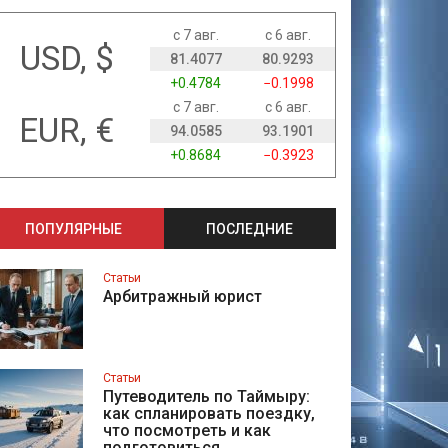
с 7 авг.
с 6 авг.
USD, $
81.4077
80.9293
+0.4784
−0.1998
с 7 авг.
с 6 авг.
EUR, €
94.0585
93.1901
+0.8684
−0.3923
ПОПУЛЯРНЫЕ
ПОСЛЕДНИЕ
Статьи
Арбитражный юрист
Статьи
Путеводитель по Таймыру:
как спланировать поездку,
что посмотреть и как
подготовиться