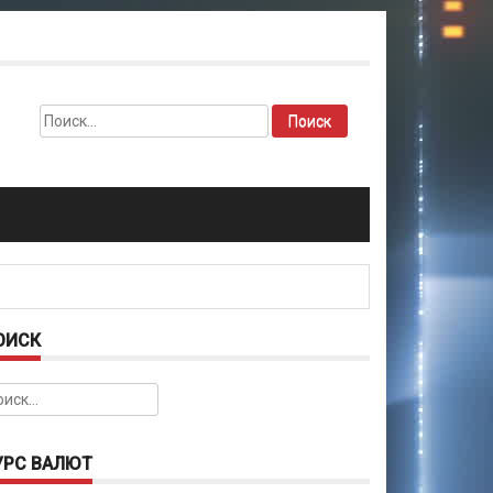
Найти:
ОИСК
йти:
УРС ВАЛЮТ