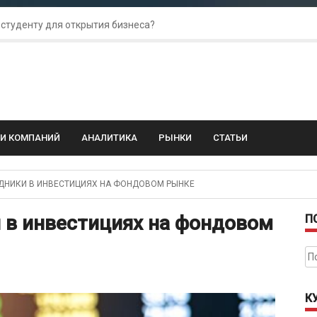
 студенту для открытия бизнеса?
 для amoCRM: лучшие инструменты для бизнеса
колебания: как защитить свой бизнес?
ГИ КОМПАНИЙ
АНАЛИТИКА
РЫНКИ
СТАТЬИ
НИКИ В ИНВЕСТИЦИЯХ НА ФОНДОВОМ РЫНКЕ
 в инвестициях на фондовом
П
На
К