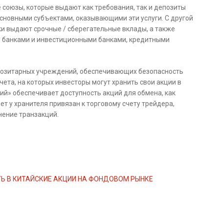
 союзы, которые выдают как требования, так и депозиты
сновными субъектами, оказывающими эти услуги. С другой
ки выдают срочные / сберегательные вклады, а также
и банками и инвестиционными банками, кредитными
позитарных учреждений, обеспечивающих безопасность
ета, на которых инвесторы могут хранить свои акции в
ий» обеспечивает доступность акций для обмена, как
ет у хранителя привязан к торговому счету трейдера,
нение транзакций.
ТЬ В КИТАЙСКИЕ АКЦИИ НА ФОНДОВОМ РЫНКЕ