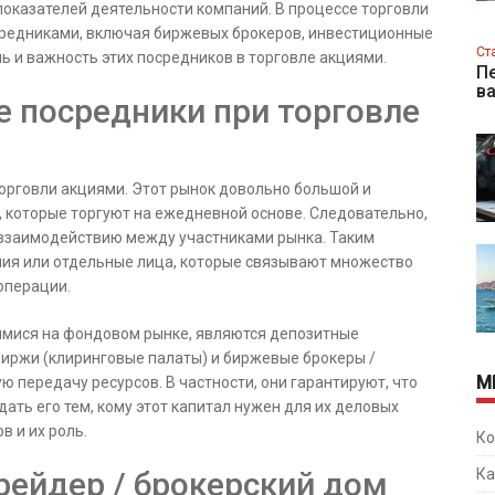
показателей деятельности компаний. В процессе торговли
средниками, включая биржевых брокеров, инвестиционные
Ст
ль и важность этих посредников в торговле акциями.
Пе
в
е посредники при торговле
рговли акциями. Этот рынок довольно большой и
 которые торгуют на ежедневной основе. Следовательно,
 взаимодействию между участниками рынка. Таким
ния или отдельные лица, которые связывают множество
операции.
мися на фондовом рынке, являются депозитные
иржи (клиринговые палаты) и биржевые брокеры /
М
передачу ресурсов. В частности, они гарантируют, что
ать его тем, кому этот капитал нужен для их деловых
в и их роль.
Ко
Ка
трейдер / брокерский дом