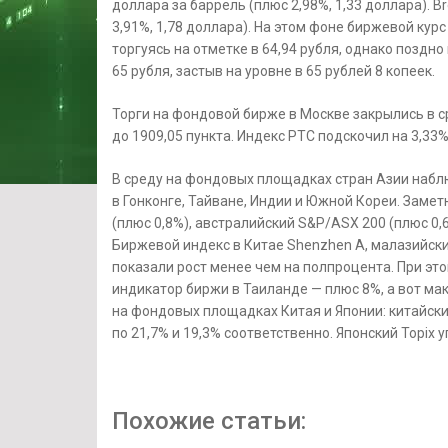
доллара за баррель (плюс 2,98%, 1,33 доллара). B
3,91%, 1,78 доллара). На этом фоне биржевой ку
торгуясь на отметке в 64,94 рубля, однако поздн
65 рубля, застыв на уровне в 65 рублей 8 копеек.
Торги на фондовой бирже в Москве закрылись в с
до 1909,05 пункта. Индекс РТС подскочил на 3,33%
В среду на фондовых площадках стран Азии наб
в Гонконге, Тайване, Индии и Южной Кореи. Заме
(плюс 0,8%), австралийский S&P/ASX 200 (плюс 0,6
Биржевой индекс в Китае Shenzhen A, малазийский 
показали рост менее чем на полпроцента. При эт
индикатор биржи в Таиланде — плюс 8%, а вот м
на фондовых площадках Китая и Японии: китайски
по 21,7% и 19,3% соответственно. Японский Topix уп
Похожие статьи: