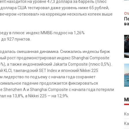
rent находится на уровне 47,3 доллара за баррель (плюс
рс доллара США тестировал даже уровень ниже 65 рублей,
Ст
о вечером «отвоевал» на коррекции несколько копеек выше
Пе
в
реду в плюсе: индекс ММВБ подрос на 1,26%
 до 927 пунктов.
людалась смешанная динамика. Снижались индексы бирж
тный рост продемонстрировал индекс Shanghai Composite
%), а также индонезийский Jakarta Composite (плюс 0,5%).
KLCI, таиландский SET Index и японский Nikkei 225
ом лидерство по подъему с начала года сохраняет
аксимальное падение продолжается фиксироваться
е Shenzhen A и Shanghai Composite с начала года потеряли
ал на 13,8%, а Nikkei 225 — на 12,9%.
М
Ко
Ка