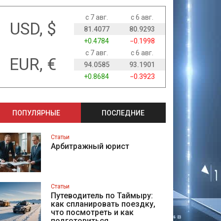
с 7 авг.
с 6 авг.
USD, $
81.4077
80.9293
+0.4784
−0.1998
с 7 авг.
с 6 авг.
EUR, €
94.0585
93.1901
+0.8684
−0.3923
ПОПУЛЯРНЫЕ
ПОСЛЕДНИЕ
Статьи
Арбитражный юрист
Статьи
Путеводитель по Таймыру:
как спланировать поездку,
что посмотреть и как
подготовиться