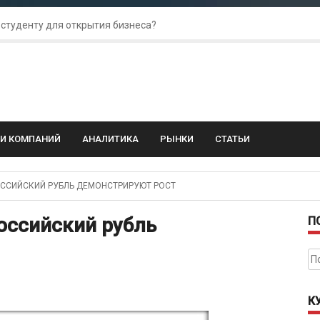
 студенту для открытия бизнеса?
 для amoCRM: лучшие инструменты для бизнеса
колебания: как защитить свой бизнес?
ГИ КОМПАНИЙ
АНАЛИТИКА
РЫНКИ
СТАТЬИ
ССИЙСКИЙ РУБЛЬ ДЕМОНСТРИРУЮТ РОСТ
оссийский рубль
П
На
К