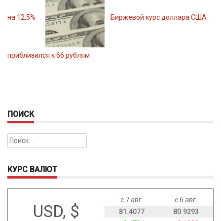
на 12,5%
Биржевой курс доллара США
приблизился к 66 рублям
ПОИСК
Найти:
КУРС ВАЛЮТ
с 7 авг.
с 6 авг.
USD, $
81.4077
80.9293