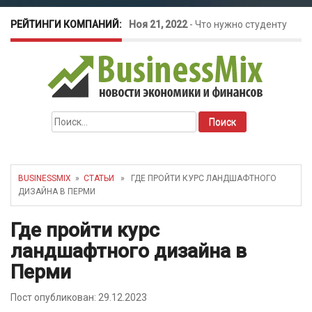
РЕЙТИНГИ КОМПАНИЙ:
Ноя 21, 2022
-
Что нужно студенту
для открытия бизнеса?
Окт 26, 2022
-
Телефония для
Найти:
amoCRM: лучшие инструменты для
бизнеса
BUSINESSMIX
»
СТАТЬИ
» ГДЕ ПРОЙТИ КУРС ЛАНДШАФТНОГО
ДИЗАЙНА В ПЕРМИ
Май 16, 2022
-
Курсовые колебания:
Где пройти курс
как защитить свой бизнес?
ландшафтного дизайна в
Перми
Пост опубликован: 29.12.2023