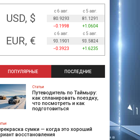
с 6 авг.
с 5 авг.
USD, $
80.9293
81.1291
−0.1998
+1.0604
с 6 авг.
с 5 авг.
EUR, €
93.1901
93.5824
−0.3923
+1.6235
ПОПУЛЯРНЫЕ
ПОСЛЕДНИЕ
Статьи
Путеводитель по Таймыру:
как спланировать поездку,
что посмотреть и как
подготовиться
атьи
рекраска сумки — когда это хороший
ариант восстановления