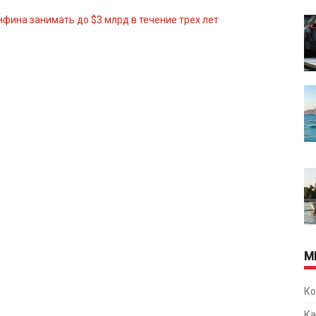
нфина занимать до $3 млрд в течение трех лет
М
Ко
Ка