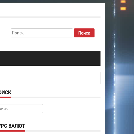
Найти:
ОИСК
йти:
УРС ВАЛЮТ