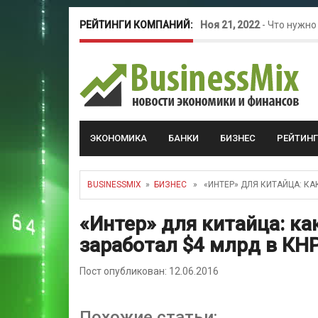
РЕЙТИНГИ КОМПАНИЙ:
Ноя 21, 2022
-
Что нужно
Окт 26, 2022
-
Телефония
Май 16, 2022
-
Курсовые 
ЭКОНОМИКА
БАНКИ
БИЗНЕС
РЕЙТИН
BUSINESSMIX
»
БИЗНЕС
» «ИНТЕР» ДЛЯ КИТАЙЦА: КА
«Интер» для китайца: к
заработал $4 млрд в КН
Пост опубликован: 12.06.2016
Похожие статьи: