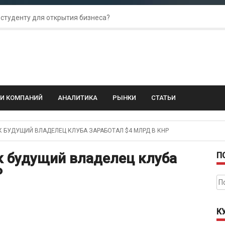
 студенту для открытия бизнеса?
 для amoCRM: лучшие инструменты для бизнеса
колебания: как защитить свой бизнес?
ГИ КОМПАНИЙ
АНАЛИТИКА
РЫНКИ
СТАТЬИ
К БУДУЩИЙ ВЛАДЕЛЕЦ КЛУБА ЗАРАБОТАЛ $4 МЛРД В КНР
ак будущий владелец клуба
П
Р
На
К