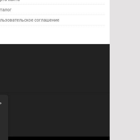
талог
льзовательское соглашение
ь