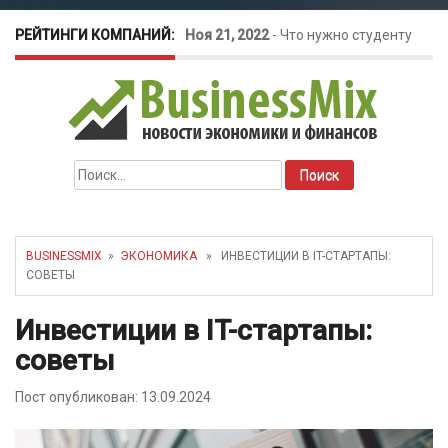
РЕЙТИНГИ КОМПАНИЙ:
Ноя 21, 2022
-
Что нужно студенту
для открытия бизнеса?
Окт 26, 2022
-
Телефония для
Найти:
amoCRM: лучшие инструменты для
бизнеса
BUSINESSMIX
»
ЭКОНОМИКА
» ИНВЕСТИЦИИ В IT-СТАРТАПЫ:
СОВЕТЫ
Май 16, 2022
-
Курсовые колебания:
Инвестиции в IT-стартапы:
как защитить свой бизнес?
советы
Пост опубликован: 13.09.2024