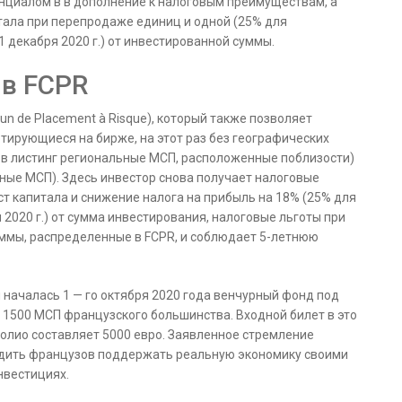
нциалом в в дополнение к налоговым преимуществам, а
тала при перепродаже единиц и одной (25% для
1 декабря 2020 г.) от инвестированной суммы.
 в FCPR
un de Placement à Risque), который также позволяет
отирующиеся на бирже, на этот раз без географических
е в листинг региональные МСП, расположенные поблизости)
ные МСП). Здесь инвестор снова получает налоговые
т капитала и снижение налога на прибыль на 18% (25% для
 2020 г.) от сумма инвестирования, налоговые льготы при
уммы, распределенные в FCPR, и соблюдает 5-летнюю
и началась 1 — го октября 2020 года венчурный фонд под
и 1500 МСП французского большинства. Входной билет в это
лио составляет 5000 евро. Заявленное стремление
будить французов поддержать реальную экономику своими
нвестициях.