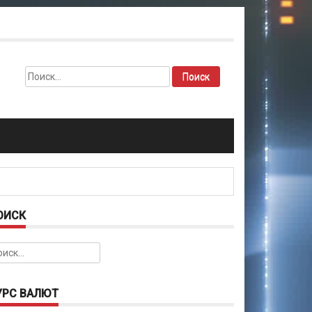
Найти:
ОИСК
йти:
УРС ВАЛЮТ