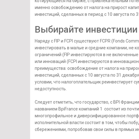
котирующиеся на бирже, с привлекательным поте
именно освобождению от налога на прирост капи
инвестиций, сделанных в период с 10 августа по 3
Выбирайте инвестиции
Наряду с FIP и FCPI существуют FCPR (Fonds Comm
инвестировать в малые и средние компании, не к
ограничений (FIP инвестируются в не включенны
или инноваций (FCPI инвестируются в инновацион
преимущества: освобождение от налога на прирос
инвестиций, сделанных с 10 августа по 31 декабря
условии, что налогоплательщик реинвестирует с
недоступность.
Следует отметить, что государство, с BPI Франци
названием BpiFrance компаний 1 состоит из почт
многопрофильное и диверсифицированное портфо
исполнительной власти состоит в том, чтобы по
сбережениями, попробовав свои силы в прямых и