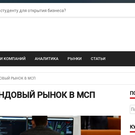
 студенту для открытия бизнеса?
 для amoCRM: лучшие инструменты для бизнеса
колебания: как защитить свой бизнес?
ГИ КОМПАНИЙ
АНАЛИТИКА
РЫНКИ
СТАТЬИ
ОВЫЙ РЫНОК В МСП
НДОВЫЙ РЫНОК В МСП
П
На
К