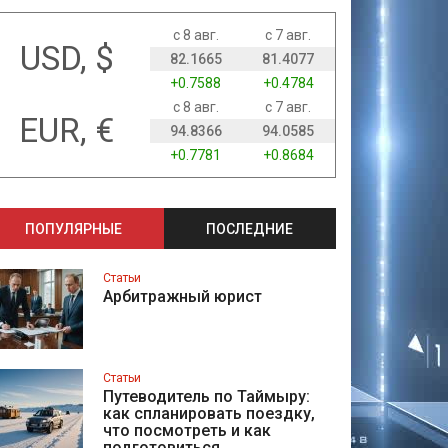
с 8 авг.
с 7 авг.
USD, $
82.1665
81.4077
+0.7588
+0.4784
с 8 авг.
с 7 авг.
EUR, €
94.8366
94.0585
+0.7781
+0.8684
ПОПУЛЯРНЫЕ
ПОСЛЕДНИЕ
Статьи
Арбитражный юрист
Статьи
Путеводитель по Таймыру:
как спланировать поездку,
что посмотреть и как
подготовиться