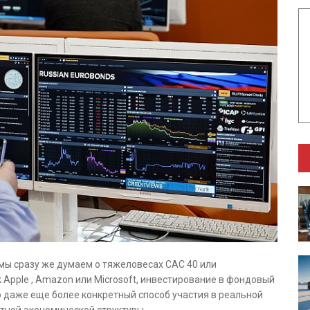
мы сразу же думаем о тяжеловесах CAC 40 или
к Apple , Amazon или Microsoft, инвестирование в фондовый
о даже еще более конкретный способ участия в реальной