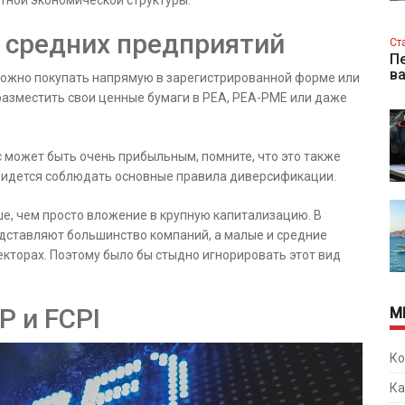
тной экономической структуры.
 средних предприятий
Ст
Пе
в
можно покупать напрямую в зарегистрированной форме или
разместить свои ценные бумаги в PEA, PEA-PME или даже
 может быть очень прибыльным, помните, что это также
 придется соблюдать основные правила диверсификации.
е, чем просто вложение в крупную капитализацию. В
дставляют большинство компаний, а малые и средние
екторах. Поэтому было бы стыдно игнорировать этот вид
P и FCPI
М
Ко
Ка