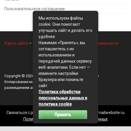
Пользовательское соглашение
Мы используем файлы
cookie. Они помогают
улучшать сайт и делать его
удобнее.
Нажимая «Принять», вы
Карта сайта
—
Контакты
—
Политика конфиденциальности
соглашаетесь с их
использованием и
передачей данных сервису
веб-аналитики. Если нет —
измените настройки
Copyright © 2026
BusinessMix
- Экономика и финансы
браузера или покиньте
Копирование материалов разрешается, только с
сайт.
размещением активной ссылки на сайт
BusinessMix
Политика обработки
персональных данных и
политика cookie
Связаться с редакцией сайта: businessmix.ru@mailwebsite.ru
Принять
Политика обработки персональных данных