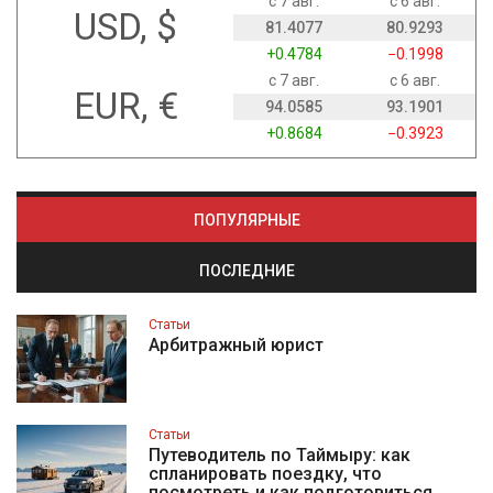
с 7 авг.
с 6 авг.
USD, $
81.4077
80.9293
+0.4784
−0.1998
с 7 авг.
с 6 авг.
EUR, €
94.0585
93.1901
+0.8684
−0.3923
ПОПУЛЯРНЫЕ
ПОСЛЕДНИЕ
Статьи
Арбитражный юрист
Статьи
Путеводитель по Таймыру: как
спланировать поездку, что
посмотреть и как подготовиться