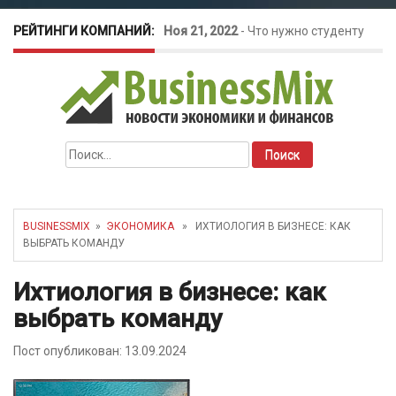
РЕЙТИНГИ КОМПАНИЙ:
Ноя 21, 2022
-
Что нужно студенту
для открытия бизнеса?
Окт 26, 2022
-
Телефония для
Найти:
amoCRM: лучшие инструменты для
бизнеса
BUSINESSMIX
»
ЭКОНОМИКА
» ИХТИОЛОГИЯ В БИЗНЕСЕ: КАК
ВЫБРАТЬ КОМАНДУ
Май 16, 2022
-
Курсовые колебания:
Ихтиология в бизнесе: как
как защитить свой бизнес?
выбрать команду
Пост опубликован: 13.09.2024