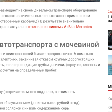
 размещает на своём дизельном транспорте оборудование
Ст
многократная очистка выхлопных газов с применением
Пе
в
створённый карбамид). В результате значительно
стране актуально
отключение системы AdBlue Mercedes
втотранспорта с мочевиной
то и неисправностей бывает предостаточно. А ломаться
и электрики, заканчивая отказом крупных дорогостоящих
ты, теплопроводящие трубки, датчики, форсунки, клапаны и
ассчитан на определённый пробег.
М
у (встречается много подделок, а стоимость
Ко
ехобслуживанием (десятки тысяч рублей в год);
Ка
ной соляркой с низким содержанием серы.