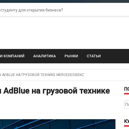
 студенту для открытия бизнеса?
 для amoCRM: лучшие инструменты для бизнеса
колебания: как защитить свой бизнес?
ГИ КОМПАНИЙ
АНАЛИТИКА
РЫНКИ
СТАТЬИ
ADBLUE НА ГРУЗОВОЙ ТЕХНИКЕ MERCEDES-BENZ
 AdBlue на грузовой технике
П
На
К