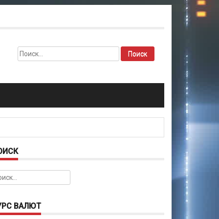
Найти:
ОИСК
йти:
УРС ВАЛЮТ