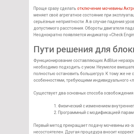
Проще сразу сделать
отключение мочевины Актр
меняет своё агрегатное состояние при эксплуата
серьёзные неприятности. А в случае падения уро
допустимого расстояния. Обороты двигателя пада
Неоднократно появляется индикатор «Check Engin
Пути решения для блок
Функционирование составляющих AdBlue неразрыв
необходимо подходить с умом. Неумелое вмешате
полностью остановить большегруз. К тому же не 
особенностями, требующими индивидуального «л
Существует два основных способа освобождения 
Физический с изменением внутреннег
Программный с модификацией параме
Первый метод прекращает подачу мочевины из-за
несостоятелен. Другая процедура вносит коррек