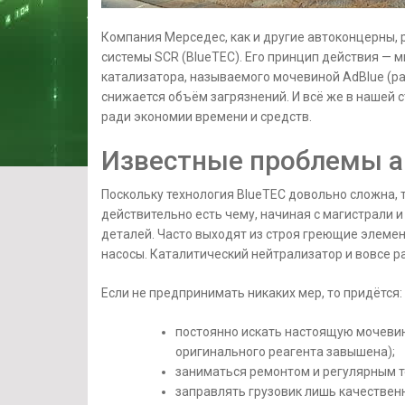
Компания Мерседес, как и другие автоконцерны,
системы SCR (BlueTEC). Его принцип действия — 
катализатора, называемого мочевиной AdBlue (ра
снижается объём загрязнений. И всё же в нашей 
ради экономии времени и средств.
Известные проблемы а
Поскольку технология BlueTEC довольно сложна, 
действительно есть чему, начиная с магистрали 
деталей. Часто выходят из строя греющие элемен
насосы. Каталитический нейтрализатор и вовсе р
Если не предпринимать никаких мер, то придётся:
постоянно искать настоящую мочевин
оригинального реагента завышена);
заниматься ремонтом и регулярным т
заправлять грузовик лишь качествен