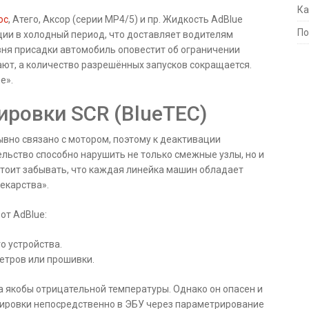
Ка
ос
, Атего, Аксор (серии MP4/5) и пр. Жидкость AdBlue
По
ции в холодный период, что доставляет водителям
вня присадки автомобиль оповестит об ограничении
ют, а количество разрешённых запусков сокращается.
e».
ировки SCR (BlueTEC)
но связано с мотором, поэтому к деактивации
льство способно нарушить не только смежные узлы, но и
стоит забывать, что каждая линейка машин обладает
екарства».
от AdBlue:
о устройства.
тров или прошивки.
 якобы отрицательной температуры. Однако он опасен и
тировки непосредственно в ЭБУ через параметрирование