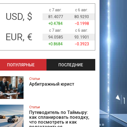
с 7 авг.
с 6 авг.
USD, $
81.4077
80.9293
+0.4784
−0.1998
с 7 авг.
с 6 авг.
EUR, €
94.0585
93.1901
+0.8684
−0.3923
ПОПУЛЯРНЫЕ
ПОСЛЕДНИЕ
Статьи
Арбитражный юрист
Статьи
Путеводитель по Таймыру:
как спланировать поездку,
что посмотреть и как
подготовиться