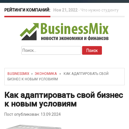
РЕЙТИНГИ КОМПАНИЙ:
Ноя 21, 2022
-
Что нужно студенту
для открытия бизнеса?
Окт 26, 2022
-
Телефония для
Найти:
amoCRM: лучшие инструменты для
бизнеса
BUSINESSMIX
»
ЭКОНОМИКА
» КАК АДАПТИРОВАТЬ СВОЙ
БИЗНЕС К НОВЫМ УСЛОВИЯМ
Май 16, 2022
-
Курсовые колебания:
Как адаптировать свой бизнес
как защитить свой бизнес?
к новым условиям
Пост опубликован: 13.09.2024