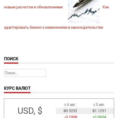
новым расчетом и обновлениями
Как
адаптировать бизнес к изменениям в законодательстве
ПОИСК
Найти:
КУРС ВАЛЮТ
с 6 авг.
с 5 авг.
USD, $
80.9293
81.1291
−0.1998
+1.0604