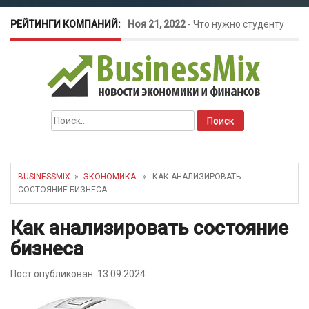
РЕЙТИНГИ КОМПАНИЙ:
Ноя 21, 2022
-
Что нужно студенту
для открытия бизнеса?
Окт 26, 2022
-
Телефония для
Найти:
amoCRM: лучшие инструменты для
бизнеса
BUSINESSMIX
»
ЭКОНОМИКА
» КАК АНАЛИЗИРОВАТЬ
СОСТОЯНИЕ БИЗНЕСА
Май 16, 2022
-
Курсовые колебания:
Как анализировать состояние
как защитить свой бизнес?
бизнеса
Пост опубликован: 13.09.2024