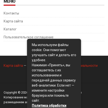
МЕНЮ
Контакты
Карта сайта
Каталог
Пользовательское соглашение
Мы используем файлы
cookie. Они помогают
улучшать сайт и делать его
удобнее.
Нажимая «Принять», вы
Карта сайта
—
Контакты
—
Политика конфиденциальности
соглашаетесь с их
использованием и
передачей данных сервису
веб-аналитики. Если нет —
измените настройки
Copyright © 2026
BusinessMix
- Экономика и финансы
браузера или покиньте
Копирование материалов разрешается, только с
сайт.
размещением активной ссылки на сайт
BusinessMix
Политика обработки