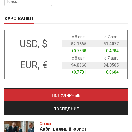
Найти:
КУРС ВАЛЮТ
с 8 авг.
с 7 авг.
USD, $
82.1665
81.4077
+0.7588
+0.4784
с 8 авг.
с 7 авг.
EUR, €
94.8366
94.0585
+0.7781
+0.8684
ПОПУЛЯРНЫЕ
ПОСЛЕДНИЕ
Статьи
Арбитражный юрист