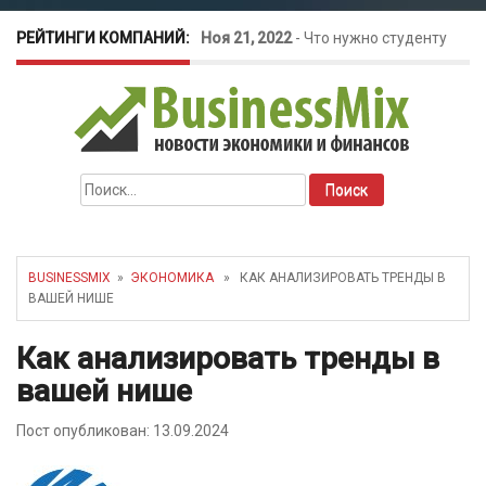
РЕЙТИНГИ КОМПАНИЙ:
Ноя 21, 2022
-
Что нужно студенту
для открытия бизнеса?
Окт 26, 2022
-
Телефония для
Найти:
amoCRM: лучшие инструменты для
бизнеса
BUSINESSMIX
»
ЭКОНОМИКА
» КАК АНАЛИЗИРОВАТЬ ТРЕНДЫ В
ВАШЕЙ НИШЕ
Май 16, 2022
-
Курсовые колебания:
Как анализировать тренды в
как защитить свой бизнес?
вашей нише
Пост опубликован: 13.09.2024