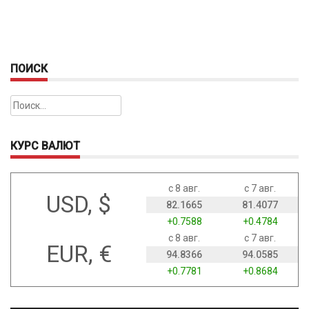
ПОИСК
Найти:
КУРС ВАЛЮТ
с 8 авг.
с 7 авг.
USD, $
82.1665
81.4077
+0.7588
+0.4784
с 8 авг.
с 7 авг.
EUR, €
94.8366
94.0585
+0.7781
+0.8684