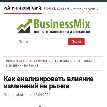
РЕЙТИНГИ КОМПАНИЙ:
Ноя 21, 2022
-
Что нужно студенту
для открытия бизнеса?
Окт 26, 2022
-
Телефония для
Найти:
amoCRM: лучшие инструменты для
бизнеса
BUSINESSMIX
»
ЭКОНОМИКА
» КАК АНАЛИЗИРОВАТЬ ВЛИЯНИЕ
ИЗМЕНЕНИЙ НА РЫНКЕ
Май 16, 2022
-
Курсовые колебания:
Как анализировать влияние
как защитить свой бизнес?
изменений на рынке
Пост опубликован: 13.09.2024