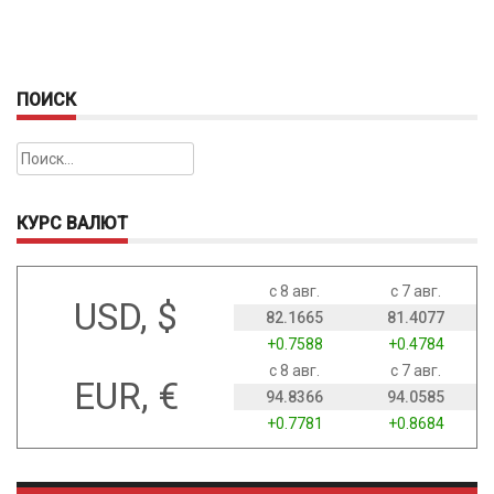
ПОИСК
Найти:
КУРС ВАЛЮТ
с 8 авг.
с 7 авг.
USD, $
82.1665
81.4077
+0.7588
+0.4784
с 8 авг.
с 7 авг.
EUR, €
94.8366
94.0585
+0.7781
+0.8684