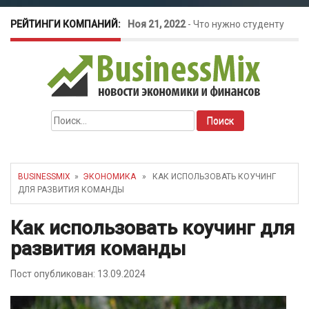
РЕЙТИНГИ КОМПАНИЙ:
Ноя 21, 2022
-
Что нужно студенту
для открытия бизнеса?
Окт 26, 2022
-
Телефония для
Найти:
amoCRM: лучшие инструменты для
бизнеса
BUSINESSMIX
»
ЭКОНОМИКА
» КАК ИСПОЛЬЗОВАТЬ КОУЧИНГ
ДЛЯ РАЗВИТИЯ КОМАНДЫ
Май 16, 2022
-
Курсовые колебания:
Как использовать коучинг для
как защитить свой бизнес?
развития команды
Пост опубликован: 13.09.2024