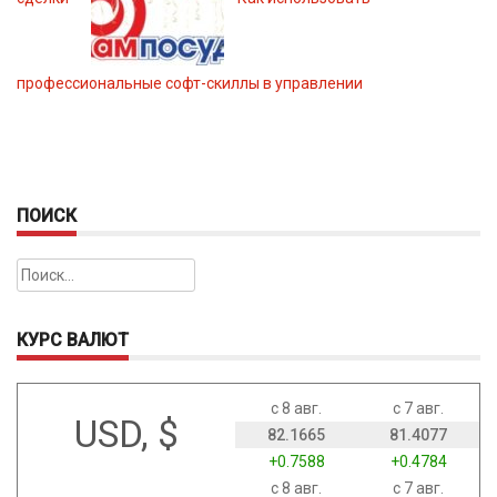
профессиональные софт-скиллы в управлении
ПОИСК
Найти:
КУРС ВАЛЮТ
с 8 авг.
с 7 авг.
USD, $
82.1665
81.4077
+0.7588
+0.4784
с 8 авг.
с 7 авг.