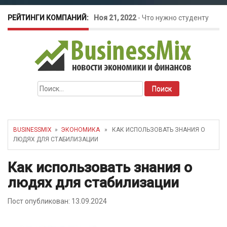
РЕЙТИНГИ КОМПАНИЙ:
Ноя 21, 2022
-
Что нужно студенту
для открытия бизнеса?
Окт 26, 2022
-
Телефония для
Найти:
amoCRM: лучшие инструменты для
бизнеса
BUSINESSMIX
»
ЭКОНОМИКА
» КАК ИСПОЛЬЗОВАТЬ ЗНАНИЯ О
ЛЮДЯХ ДЛЯ СТАБИЛИЗАЦИИ
Май 16, 2022
-
Курсовые колебания:
Как использовать знания о
как защитить свой бизнес?
людях для стабилизации
Пост опубликован: 13.09.2024