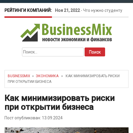
РЕЙТИНГИ КОМПАНИЙ:
Ноя 21, 2022
-
Что нужно студенту
для открытия бизнеса?
Окт 26, 2022
-
Телефония для
Найти:
amoCRM: лучшие инструменты для
бизнеса
BUSINESSMIX
»
ЭКОНОМИКА
» КАК МИНИМИЗИРОВАТЬ РИСКИ
ПРИ ОТКРЫТИИ БИЗНЕСА
Май 16, 2022
-
Курсовые колебания:
Как минимизировать риски
как защитить свой бизнес?
при открытии бизнеса
Пост опубликован: 13.09.2024