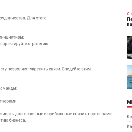
Ст
рудничества. Для этого:
Пе
в
инициативы;
корректируйте стратегию.
сту позволяют укрепить связи. Следуйте этим
команды;
тнерами.
М
живать долгосрочные и прибыльные связи с партнерами,
Ко
итию бизнеса.
Ка