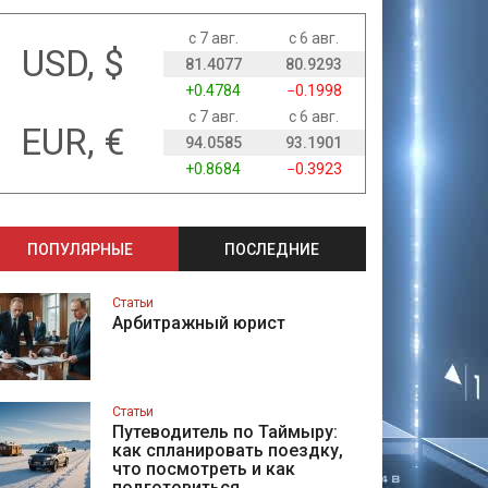
с 7 авг.
с 6 авг.
USD, $
81.4077
80.9293
+0.4784
−0.1998
с 7 авг.
с 6 авг.
EUR, €
94.0585
93.1901
+0.8684
−0.3923
ПОПУЛЯРНЫЕ
ПОСЛЕДНИЕ
Статьи
Арбитражный юрист
Статьи
Путеводитель по Таймыру:
как спланировать поездку,
что посмотреть и как
подготовиться