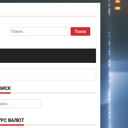
Найти:
ОИСК
йти:
УРС ВАЛЮТ