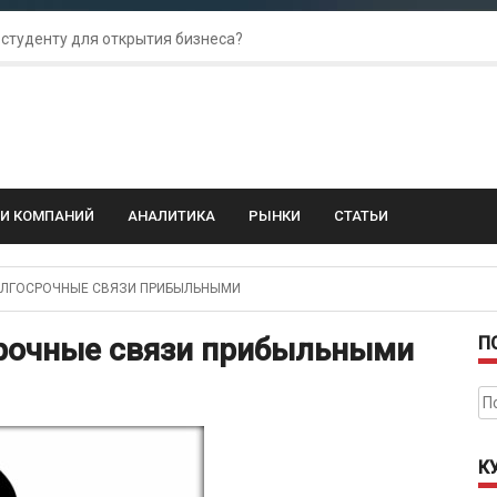
 студенту для открытия бизнеса?
 для amoCRM: лучшие инструменты для бизнеса
колебания: как защитить свой бизнес?
ГИ КОМПАНИЙ
АНАЛИТИКА
РЫНКИ
СТАТЬИ
ОЛГОСРОЧНЫЕ СВЯЗИ ПРИБЫЛЬНЫМИ
срочные связи прибыльными
П
На
К