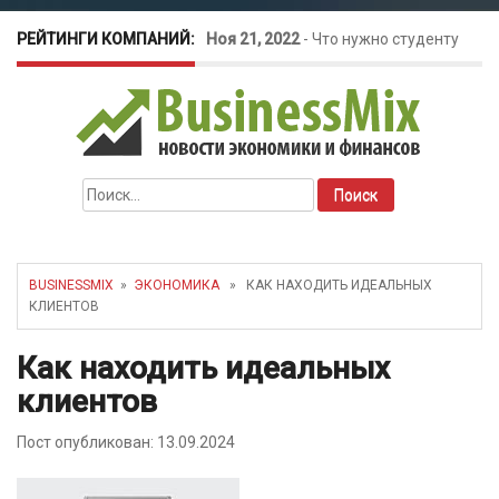
РЕЙТИНГИ КОМПАНИЙ:
Ноя 21, 2022
-
Что нужно студенту
для открытия бизнеса?
Окт 26, 2022
-
Телефония для
Найти:
amoCRM: лучшие инструменты для
бизнеса
BUSINESSMIX
»
ЭКОНОМИКА
» КАК НАХОДИТЬ ИДЕАЛЬНЫХ
КЛИЕНТОВ
Май 16, 2022
-
Курсовые колебания:
Как находить идеальных
как защитить свой бизнес?
клиентов
Пост опубликован: 13.09.2024