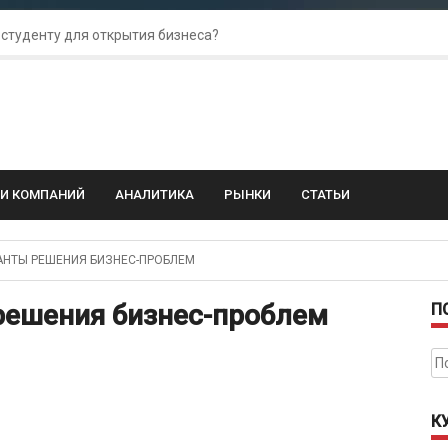
 студенту для открытия бизнеса?
 для amoCRM: лучшие инструменты для бизнеса
колебания: как защитить свой бизнес?
ГИ КОМПАНИЙ
АНАЛИТИКА
РЫНКИ
СТАТЬИ
НТЫ РЕШЕНИЯ БИЗНЕС-ПРОБЛЕМ
решения бизнес-проблем
П
На
К