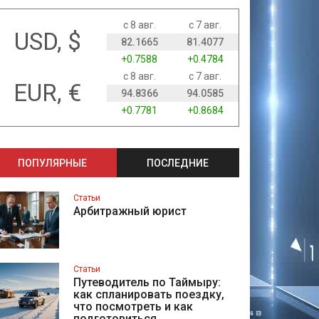
с 8 авг.
с 7 авг.
USD, $
82.1665
81.4077
+0.7588
+0.4784
с 8 авг.
с 7 авг.
EUR, €
94.8366
94.0585
+0.7781
+0.8684
ПОПУЛЯРНЫЕ
ПОСЛЕДНИЕ
Статьи
Арбитражный юрист
Статьи
Путеводитель по Таймыру:
как спланировать поездку,
что посмотреть и как
подготовиться