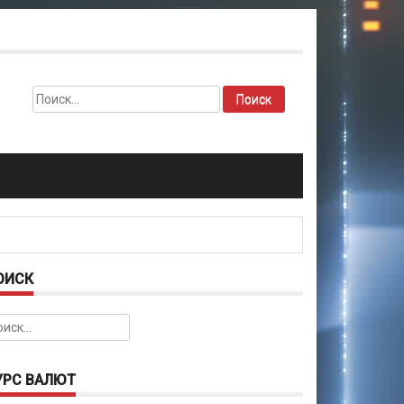
Найти:
ОИСК
йти:
УРС ВАЛЮТ