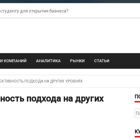
 студенту для открытия бизнеса?
 для amoCRM: лучшие инструменты для бизнеса
колебания: как защитить свой бизнес?
ГИ КОМПАНИЙ
АНАЛИТИКА
РЫНКИ
СТАТЬИ
КТИВНОСТЬ ПОДХОДА НА ДРУГИХ УРОВНЯХ
ность подхода на других
П
На
К