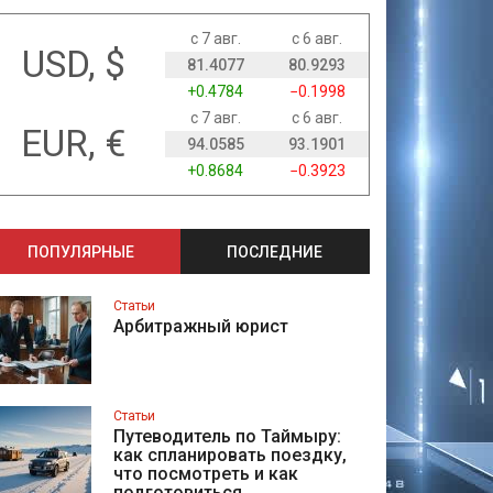
с 7 авг.
с 6 авг.
USD, $
81.4077
80.9293
+0.4784
−0.1998
с 7 авг.
с 6 авг.
EUR, €
94.0585
93.1901
+0.8684
−0.3923
ПОПУЛЯРНЫЕ
ПОСЛЕДНИЕ
Статьи
Арбитражный юрист
Статьи
Путеводитель по Таймыру:
как спланировать поездку,
что посмотреть и как
подготовиться