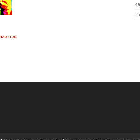
Ка
По
клиентов