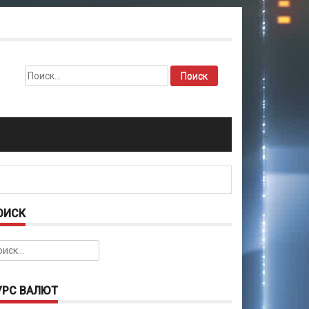
Найти:
ОИСК
йти:
УРС ВАЛЮТ