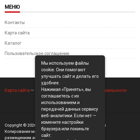
МЕНЮ
Контакты
Карта сайта
Каталог
Пользовательское соглашение
Мы используем файлы
cookie. Они помогают
улучшать сайт и делать его
удобнее.
Нажимая «Принять», вы
Карта сайта
—
Контакты
—
Политика конфиденциальности
соглашаетесь с их
использованием и
передачей данных сервису
веб-аналитики. Если нет —
измените настройки
Copyright © 2026
BusinessMix
- Экономика и финансы
браузера или покиньте
Копирование материалов разрешается, только с
сайт.
размещением активной ссылки на сайт
BusinessMix