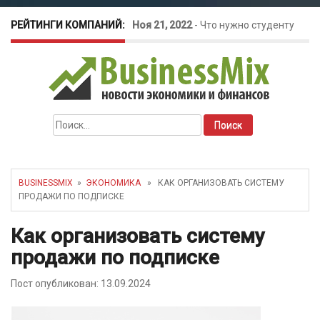
РЕЙТИНГИ КОМПАНИЙ:
Ноя 21, 2022
-
Что нужно студенту
для открытия бизнеса?
Окт 26, 2022
-
Телефония для
Найти:
amoCRM: лучшие инструменты для
бизнеса
BUSINESSMIX
»
ЭКОНОМИКА
» КАК ОРГАНИЗОВАТЬ СИСТЕМУ
ПРОДАЖИ ПО ПОДПИСКЕ
Май 16, 2022
-
Курсовые колебания:
Как организовать систему
как защитить свой бизнес?
продажи по подписке
Пост опубликован: 13.09.2024