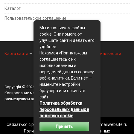
Каталог
Пользовательское соглашение
Мы используем файлы
cookie. Они помогают
улучшать сайт и делать его
удобнее.
Нажимая «Принять», вы
Карта сайта
—
Контакты
—
Политика конфиденциальности
соглашаетесь с их
использованием и
передачей данных сервису
веб-аналитики. Если нет —
измените настройки
Copyright © 2026
BusinessMix
- Экономика и финансы
браузера или покиньте
Копирование материалов разрешается, только с
сайт.
размещением активной ссылки на сайт
BusinessMix
Политика обработки
персональных данных и
политика cookie
Связаться с редакцией сайта: businessmix.ru@mailwebsite.ru
Принять
Политика обработки персональных данных