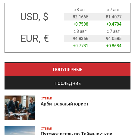
с 8 авг.
с 7 авг.
USD, $
82.1665
81.4077
+0.7588
+0.4784
с 8 авг.
с 7 авг.
EUR, €
94.8366
94.0585
+0.7781
+0.8684
ПОПУЛЯРНЫЕ
ПОСЛЕДНИЕ
Статьи
Арбитражный юрист
Статьи
Путеводитель по Таймыру: как