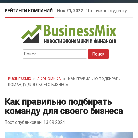
РЕЙТИНГИ КОМПАНИЙ:
Ноя 21, 2022
-
Что нужно студенту
для открытия бизнеса?
Окт 26, 2022
-
Телефония для
Найти:
amoCRM: лучшие инструменты для
бизнеса
BUSINESSMIX
»
ЭКОНОМИКА
» КАК ПРАВИЛЬНО ПОДБИРАТЬ
КОМАНДУ ДЛЯ СВОЕГО БИЗНЕСА
Май 16, 2022
-
Курсовые колебания:
Как правильно подбирать
как защитить свой бизнес?
команду для своего бизнеса
Пост опубликован: 13.09.2024