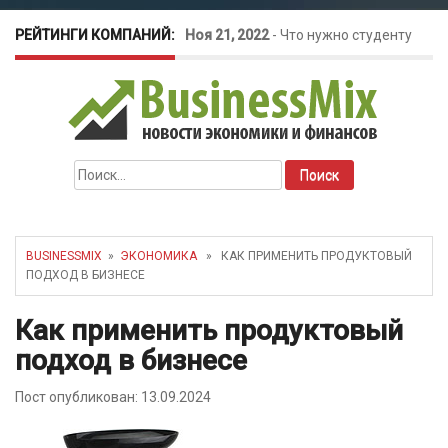
РЕЙТИНГИ КОМПАНИЙ:
Ноя 21, 2022
-
Что нужно студенту
для открытия бизнеса?
Окт 26, 2022
-
Телефония для
Найти:
amoCRM: лучшие инструменты для
бизнеса
BUSINESSMIX
»
ЭКОНОМИКА
» КАК ПРИМЕНИТЬ ПРОДУКТОВЫЙ
ПОДХОД В БИЗНЕСЕ
Май 16, 2022
-
Курсовые колебания:
Как применить продуктовый
как защитить свой бизнес?
подход в бизнесе
Пост опубликован: 13.09.2024