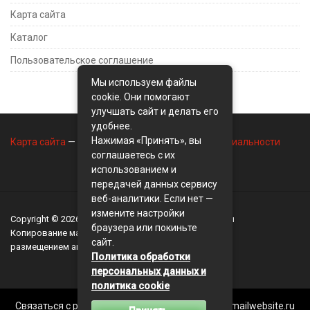
Карта сайта
Каталог
Пользовательское соглашение
Мы используем файлы
cookie. Они помогают
улучшать сайт и делать его
удобнее.
Нажимая «Принять», вы
Карта сайта
—
Контакты
—
Политика конфиденциальности
соглашаетесь с их
использованием и
передачей данных сервису
веб-аналитики. Если нет —
измените настройки
Copyright © 2026
BusinessMix
- Экономика и финансы
браузера или покиньте
Копирование материалов разрешается, только с
сайт.
размещением активной ссылки на сайт
BusinessMix
Политика обработки
персональных данных и
политика cookie
Связаться с редакцией сайта: businessmix.ru@mailwebsite.ru