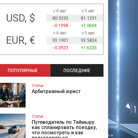
с 6 авг.
с 5 авг.
USD, $
80.9293
81.1291
−0.1998
+1.0604
с 6 авг.
с 5 авг.
EUR, €
93.1901
93.5824
−0.3923
+1.6235
ПОПУЛЯРНЫЕ
ПОСЛЕДНИЕ
Статьи
Арбитражный юрист
Статьи
Путеводитель по Таймыру:
как спланировать поездку,
что посмотреть и как
подготовиться