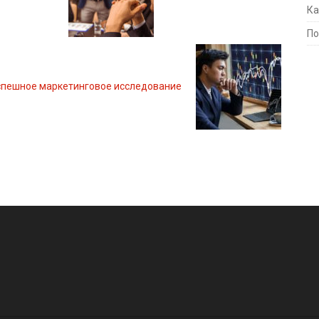
Ка
По
спешное маркетинговое исследование