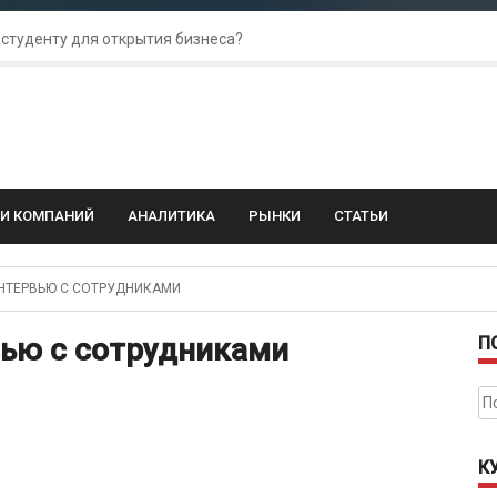
 студенту для открытия бизнеса?
 для amoCRM: лучшие инструменты для бизнеса
колебания: как защитить свой бизнес?
ГИ КОМПАНИЙ
АНАЛИТИКА
РЫНКИ
СТАТЬИ
ИНТЕРВЬЮ С СОТРУДНИКАМИ
вью с сотрудниками
П
На
К