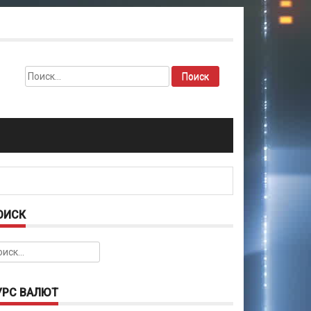
Найти:
ОИСК
йти:
УРС ВАЛЮТ