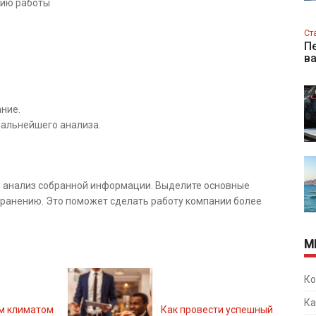
нию работы
Ст
Пе
в
ние.
альнейшего анализа.
е анализ собранной информации. Выделите основные
транению. Это поможет сделать работу компании более
М
Ко
Ка
м климатом
Как провести успешный