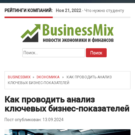
РЕЙТИНГИ КОМПАНИЙ:
Ноя 21, 2022
-
Что нужно студенту
для открытия бизнеса?
Окт 26, 2022
-
Телефония для
Найти:
amoCRM: лучшие инструменты для
бизнеса
BUSINESSMIX
»
ЭКОНОМИКА
» КАК ПРОВОДИТЬ АНАЛИЗ
КЛЮЧЕВЫХ БИЗНЕС-ПОКАЗАТЕЛЕЙ
Май 16, 2022
-
Курсовые колебания:
Как проводить анализ
как защитить свой бизнес?
ключевых бизнес-показателей
Пост опубликован: 13.09.2024