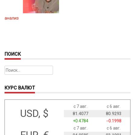
анализ
ПОИСК
Найти:
КУРС ВАЛЮТ
с 7 авг.
с 6 авг.
USD, $
81.4077
80.9293
+0.4784
−0.1998
с 7 авг.
с 6 авг.