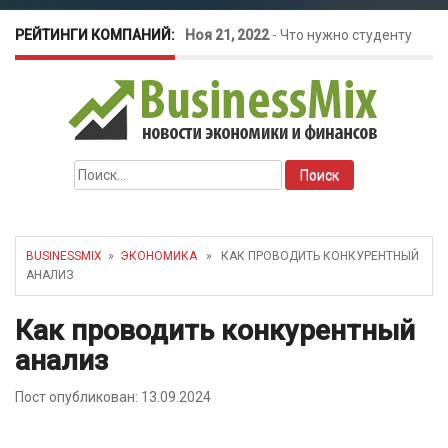
РЕЙТИНГИ КОМПАНИЙ:
Ноя 21, 2022
-
Что нужно студенту
для открытия бизнеса?
Окт 26, 2022
-
Телефония для
Найти:
amoCRM: лучшие инструменты для
бизнеса
BUSINESSMIX
»
ЭКОНОМИКА
» КАК ПРОВОДИТЬ КОНКУРЕНТНЫЙ
АНАЛИЗ
Май 16, 2022
-
Курсовые колебания:
Как проводить конкурентный
как защитить свой бизнес?
анализ
Пост опубликован: 13.09.2024