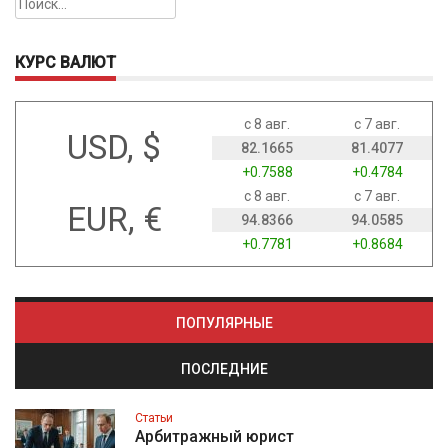
Найти:
КУРС ВАЛЮТ
с 8 авг.
с 7 авг.
USD, $
82.1665
81.4077
+0.7588
+0.4784
с 8 авг.
с 7 авг.
EUR, €
94.8366
94.0585
+0.7781
+0.8684
ПОПУЛЯРНЫЕ
ПОСЛЕДНИЕ
Статьи
Арбитражный юрист