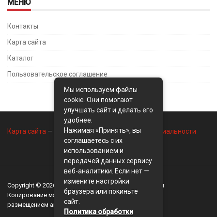
МЕНЮ
Контакты
Карта сайта
Каталог
Пользовательское соглашение
Мы используем файлы
cookie. Они помогают
улучшать сайт и делать его
удобнее.
Нажимая «Принять», вы
Карта сайта
—
Контакты
—
Политика конфиденциальности
соглашаетесь с их
использованием и
передачей данных сервису
веб-аналитики. Если нет —
измените настройки
Copyright © 2026
BusinessMix
- Экономика и финансы
браузера или покиньте
Копирование материалов разрешается, только с
сайт.
размещением активной ссылки на сайт
BusinessMix
Политика обработки