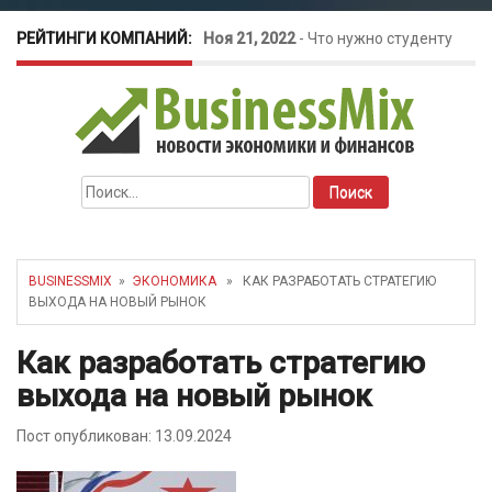
РЕЙТИНГИ КОМПАНИЙ:
Ноя 21, 2022
-
Что нужно студенту
для открытия бизнеса?
Окт 26, 2022
-
Телефония для
Найти:
amoCRM: лучшие инструменты для
бизнеса
BUSINESSMIX
»
ЭКОНОМИКА
» КАК РАЗРАБОТАТЬ СТРАТЕГИЮ
ВЫХОДА НА НОВЫЙ РЫНОК
Май 16, 2022
-
Курсовые колебания:
Как разработать стратегию
как защитить свой бизнес?
выхода на новый рынок
Пост опубликован: 13.09.2024