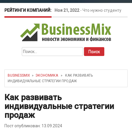
РЕЙТИНГИ КОМПАНИЙ:
Ноя 21, 2022
-
Что нужно студенту
для открытия бизнеса?
Окт 26, 2022
-
Телефония для
Найти:
amoCRM: лучшие инструменты для
бизнеса
BUSINESSMIX
»
ЭКОНОМИКА
» КАК РАЗВИВАТЬ
ИНДИВИДУАЛЬНЫЕ СТРАТЕГИИ ПРОДАЖ
Май 16, 2022
-
Курсовые колебания:
Как развивать
как защитить свой бизнес?
индивидуальные стратегии
продаж
Пост опубликован: 13.09.2024