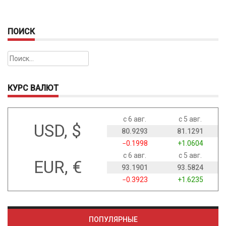
ПОИСК
Найти:
КУРС ВАЛЮТ
с 6 авг.
с 5 авг.
USD, $
80.9293
81.1291
−0.1998
+1.0604
с 6 авг.
с 5 авг.
EUR, €
93.1901
93.5824
−0.3923
+1.6235
ПОПУЛЯРНЫЕ