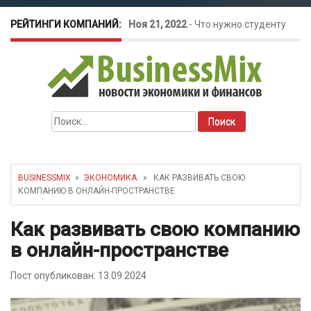
РЕЙТИНГИ КОМПАНИЙ:
Ноя 21, 2022
-
Что нужно студенту
для открытия бизнеса?
Окт 26, 2022
-
Телефония для
Найти:
amoCRM: лучшие инструменты для
бизнеса
BUSINESSMIX
»
ЭКОНОМИКА
» КАК РАЗВИВАТЬ СВОЮ
КОМПАНИЮ В ОНЛАЙН-ПРОСТРАНСТВЕ
Май 16, 2022
-
Курсовые колебания:
Как развивать свою компанию
как защитить свой бизнес?
в онлайн-пространстве
Пост опубликован: 13.09.2024