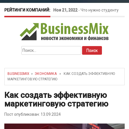
РЕЙТИНГИ КОМПАНИЙ:
Ноя 21, 2022
-
Что нужно студенту
для открытия бизнеса?
Окт 26, 2022
-
Телефония для
Найти:
amoCRM: лучшие инструменты для
бизнеса
BUSINESSMIX
»
ЭКОНОМИКА
» КАК СОЗДАТЬ ЭФФЕКТИВНУЮ
МАРКЕТИНГОВУЮ СТРАТЕГИЮ
Май 16, 2022
-
Курсовые колебания:
Как создать эффективную
как защитить свой бизнес?
маркетинговую стратегию
Пост опубликован: 13.09.2024