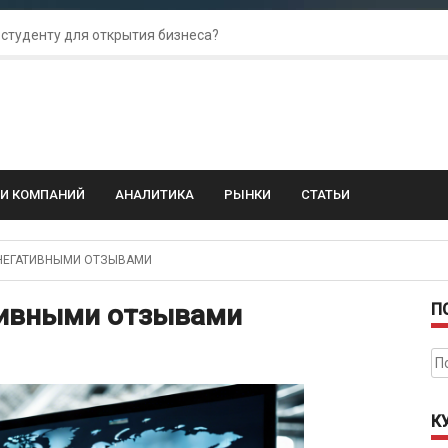
 студенту для открытия бизнеса?
 для amoCRM: лучшие инструменты для бизнеса
колебания: как защитить свой бизнес?
ГИ КОМПАНИЙ
АНАЛИТИКА
РЫНКИ
СТАТЬИ
НЕГАТИВНЫМИ ОТЗЫВАМИ
тивными отзывами
П
На
К