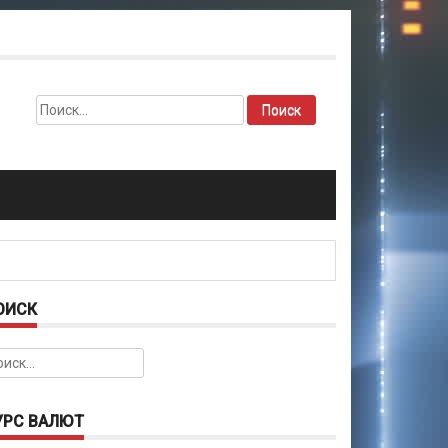
Найти:
ОИСК
йти:
УРС ВАЛЮТ