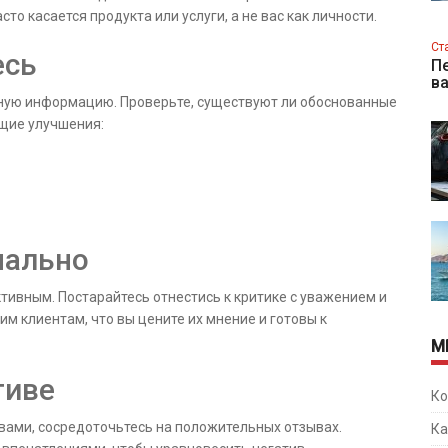
то касается продукта или услуги, а не вас как личности.
Ст
есь
Пе
в
ую информацию. Проверьте, существуют ли обоснованные
ющие улучшения:
нально
тивным. Постарайтесь отнестись к критике с уважением и
 клиентам, что вы цените их мнение и готовы к
М
тиве
Ко
ывами, сосредоточьтесь на положительных отзывах.
Ка