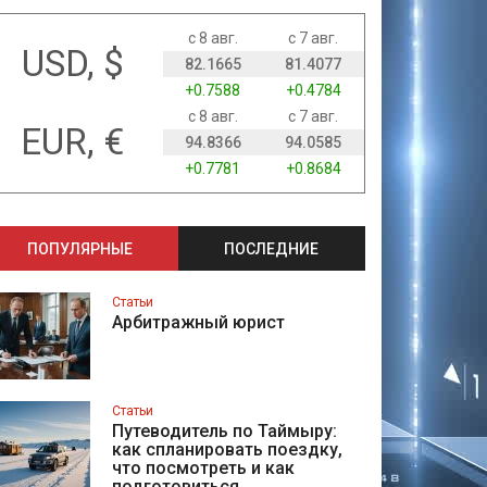
с 8 авг.
с 7 авг.
USD, $
82.1665
81.4077
+0.7588
+0.4784
с 8 авг.
с 7 авг.
EUR, €
94.8366
94.0585
+0.7781
+0.8684
ПОПУЛЯРНЫЕ
ПОСЛЕДНИЕ
Статьи
Арбитражный юрист
Статьи
Путеводитель по Таймыру:
как спланировать поездку,
что посмотреть и как
подготовиться