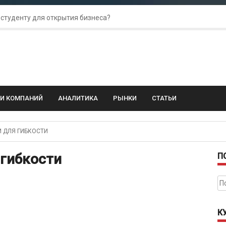
 студенту для открытия бизнеса?
 для amoCRM: лучшие инструменты для бизнеса
колебания: как защитить свой бизнес?
ГИ КОМПАНИЙ
АНАЛИТИКА
РЫНКИ
СТАТЬИ
 ДЛЯ ГИБКОСТИ
 гибкости
П
На
К