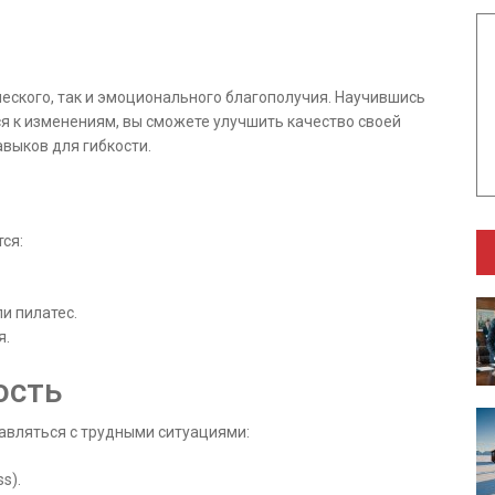
ческого, так и эмоционального благополучия. Научившись
я к изменениям, вы сможете улучшить качество своей
авыков для гибкости.
ся:
и пилатес.
я.
ость
авляться с трудными ситуациями:
s).