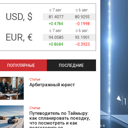
с 7 авг.
с 6 авг.
USD, $
81.4077
80.9293
+0.4784
−0.1998
с 7 авг.
с 6 авг.
EUR, €
94.0585
93.1901
+0.8684
−0.3923
ПОПУЛЯРНЫЕ
ПОСЛЕДНИЕ
Статьи
Арбитражный юрист
Статьи
Путеводитель по Таймыру:
как спланировать поездку,
что посмотреть и как
подготовиться