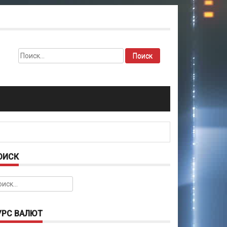
Найти:
ОИСК
йти:
УРС ВАЛЮТ