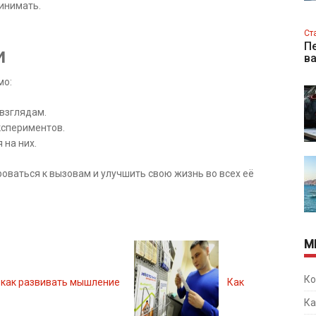
ринимать.
Ст
Пе
и
в
мо:
 взглядам.
кспериментов.
 на них.
роваться к вызовам и улучшить свою жизнь во всех её
М
Ко
 как развивать мышление
Как
Ка