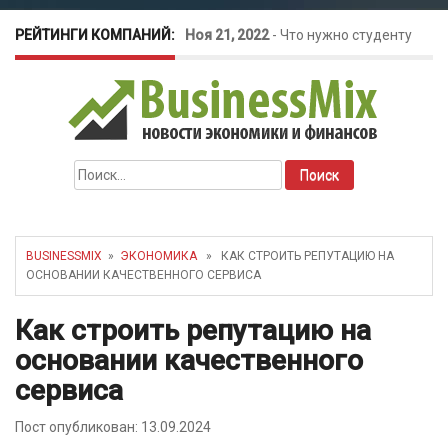
РЕЙТИНГИ КОМПАНИЙ:
Ноя 21, 2022
-
Что нужно студенту
для открытия бизнеса?
Окт 26, 2022
-
Телефония для
Найти:
amoCRM: лучшие инструменты для
бизнеса
BUSINESSMIX
»
ЭКОНОМИКА
» КАК СТРОИТЬ РЕПУТАЦИЮ НА
ОСНОВАНИИ КАЧЕСТВЕННОГО СЕРВИСА
Май 16, 2022
-
Курсовые колебания:
Как строить репутацию на
как защитить свой бизнес?
основании качественного
сервиса
Пост опубликован: 13.09.2024